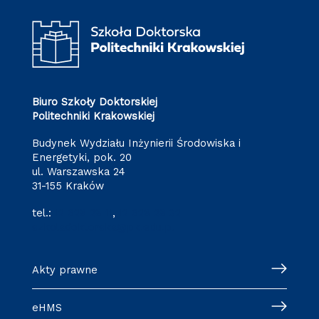
Biuro Szkoły Doktorskiej
Politechniki Krakowskiej
Budynek Wydziału Inżynierii Środowiska i
Energetyki, pok. 20
ul. Warszawska 24
31-155 Kraków
tel.:
12 628 28 11
,
12 628 28 32
szkoladoktorska@pk.edu.pl
Akty prawne
eHMS