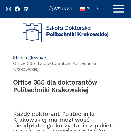
Przejdź
SZUKAJ
do
PL
zawartości
strony
Strona główna
Office 365 dla doktorantów Politechniki
Krakowskiej
Office 365 dla doktorantów
Politechniki Krakowskiej
Każdy doktorant Politechniki
Krakowskiej ma możliwość
nieodpłatnego korzystania z pakietu