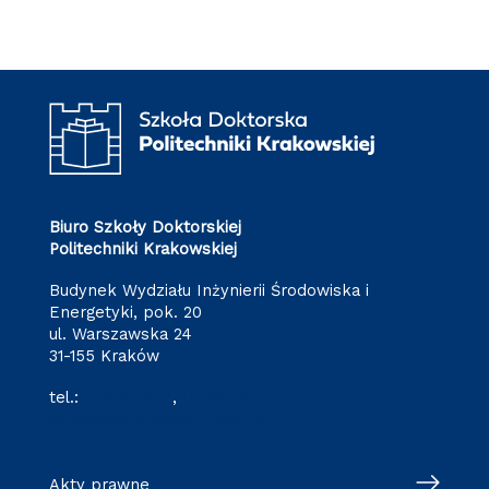
Biuro Szkoły Doktorskiej
Politechniki Krakowskiej
Budynek Wydziału Inżynierii Środowiska i
Energetyki, pok. 20
ul. Warszawska 24
31-155 Kraków
tel.:
12 628 28 11
,
12 628 28 32
szkoladoktorska@pk.edu.pl
Akty prawne