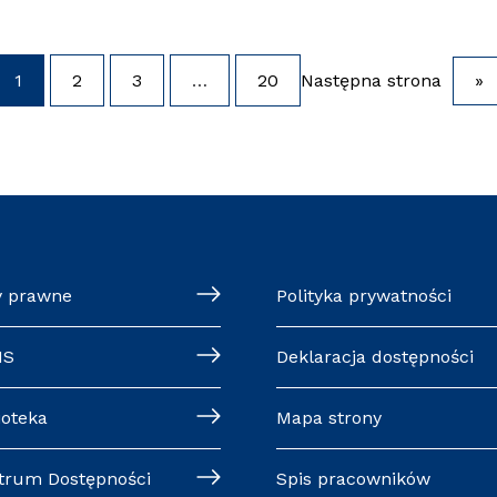
1
2
3
…
20
Następna strona
»
y prawne
Polityka prywatności
MS
Deklaracja dostępności
ioteka
Mapa strony
trum Dostępności
Spis pracowników