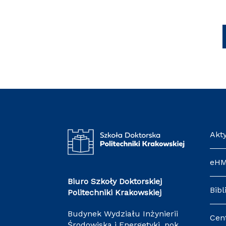
Akt
eH
Biuro Szkoły Doktorskiej
Bibl
Politechniki Krakowskiej
Budynek Wydziału Inżynierii
Cen
Środowiska i Energetyki, pok.