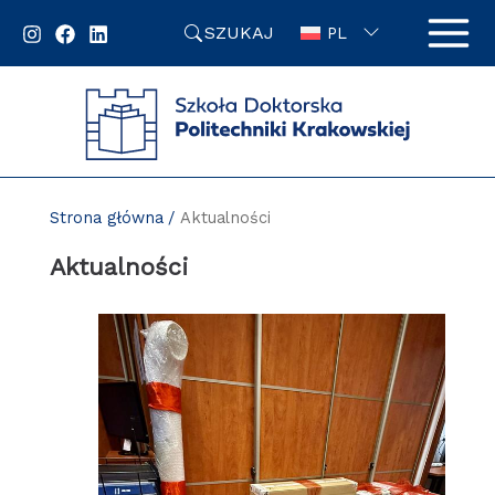
Przejdź
SZUKAJ
do
PL
zawartości
strony
Strona główna
Aktualności
Aktualności