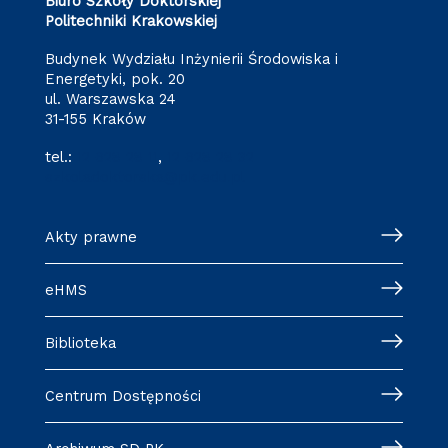
Biuro Szkoły Doktorskiej
Politechniki Krakowskiej
Budynek Wydziału Inżynierii Środowiska i
Energetyki, pok. 20
ul. Warszawska 24
31-155 Kraków
tel.:
12 628 28 11
,
12 628 28 32
szkoladoktorska@pk.edu.pl
Akty prawne
eHMS
Biblioteka
Centrum Dostępności