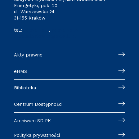
Energetyki, pok. 20
ul. Warszawska 24
31-155 Kraków
tel.:
12 628 28 11
,
12 628 28 32
szkoladoktorska@pk.edu.pl
Akty prawne
eHMS
Biblioteka
Centrum Dostępności
Archiwum SD PK
Polityka prywatności