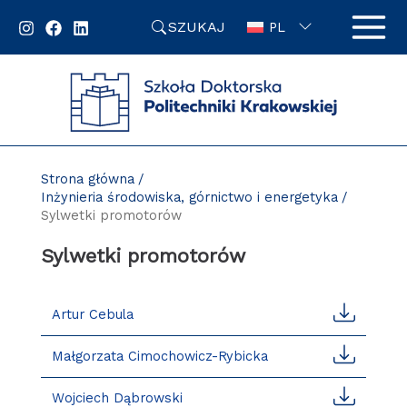
Przejdź
SZUKAJ
do
PL
zawartości
strony
Strona główna
Inżynieria środowiska, górnictwo i energetyka
Sylwetki promotorów
Sylwetki promotorów
Artur Cebula
Małgorzata Cimochowicz-Rybicka
Wojciech Dąbrowski