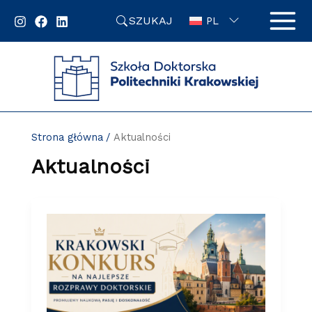
Przejdź
SZUKAJ
do
PL
zawartości
strony
Strona główna
Aktualności
Aktualności