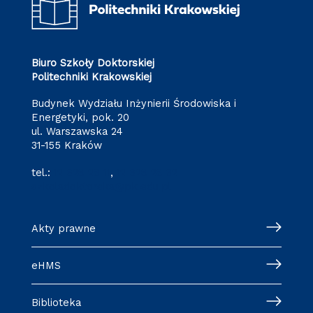
Biuro Szkoły Doktorskiej
Politechniki Krakowskiej
Budynek Wydziału Inżynierii Środowiska i
Energetyki, pok. 20
ul. Warszawska 24
31-155 Kraków
tel.:
12 628 28 11
,
12 628 28 32
szkoladoktorska@pk.edu.pl
Akty prawne
eHMS
Biblioteka