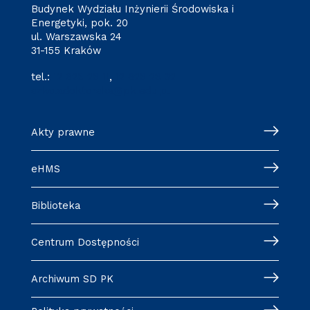
Budynek Wydziału Inżynierii Środowiska i
Energetyki, pok. 20
ul. Warszawska 24
31-155 Kraków
tel.:
12 628 28 11
,
12 628 28 32
szkoladoktorska@pk.edu.pl
Akty prawne
eHMS
Biblioteka
Centrum Dostępności
Archiwum SD PK