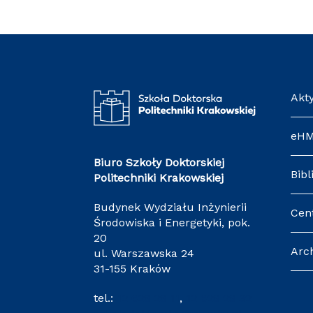
Akt
eH
Biuro Szkoły Doktorskiej
Bibl
Politechniki Krakowskiej
Budynek Wydziału Inżynierii
Cen
Środowiska i Energetyki, pok.
20
Arc
ul. Warszawska 24
31-155 Kraków
tel.:
12 628 28 11
,
12 628 28 32