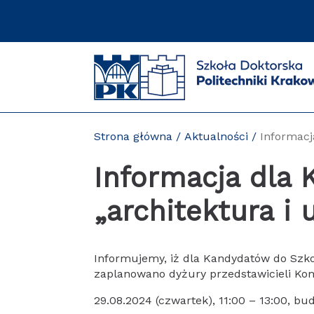
Przejdź
do
zawartości
strony
Strona główna
Aktualności
Informacj
Informacja dla
„architektura i 
Informujemy, iż dla Kandydatów do Szkoł
zaplanowano dyżury przedstawicieli Komi
29.08.2024 (czwartek), 11:00 – 13:00, b