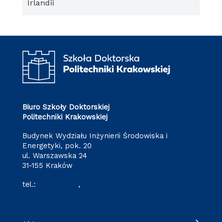
Irlandii
Biuro Szkoły Doktorskiej
Politechniki Krakowskiej
Budynek Wydziału Inżynierii Środowiska i
Energetyki, pok. 20
ul. Warszawska 24
31-155 Kraków
tel.:
12 628 28 11
,
12 628 28 32
szkoladoktorska@pk.edu.pl