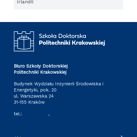
Irlandii
Biuro Szkoły Doktorskiej
Politechniki Krakowskiej
Budynek Wydziału Inżynierii Środowiska i
Energetyki, pok. 20
ul. Warszawska 24
31-155 Kraków
tel.:
12 628 28 11
,
12 628 28 32
szkoladoktorska@pk.edu.pl