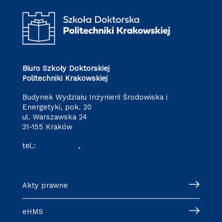
Biuro Szkoły Doktorskiej
Politechniki Krakowskiej
Budynek Wydziału Inżynierii Środowiska i
Energetyki, pok. 20
ul. Warszawska 24
31-155 Kraków
tel.:
12 628 28 11
,
12 628 28 32
szkoladoktorska@pk.edu.pl
Akty prawne
eHMS