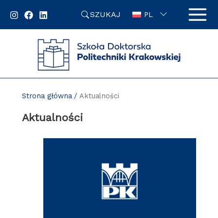
Przejdź
SZUKAJ
do
PL
zawartości
strony
Strona główna
Aktualności
Aktualności