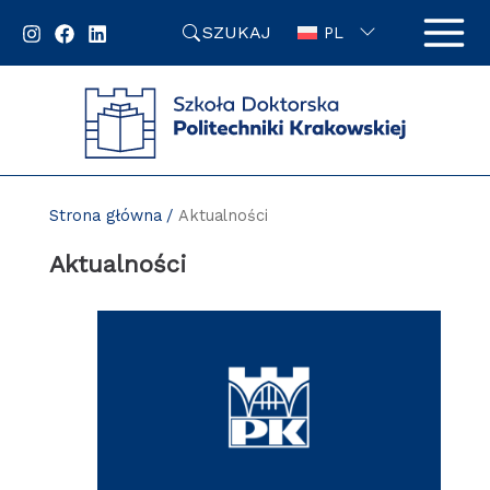
Przejdź
SZUKAJ
do
PL
zawartości
strony
Strona główna
Aktualności
Aktualności