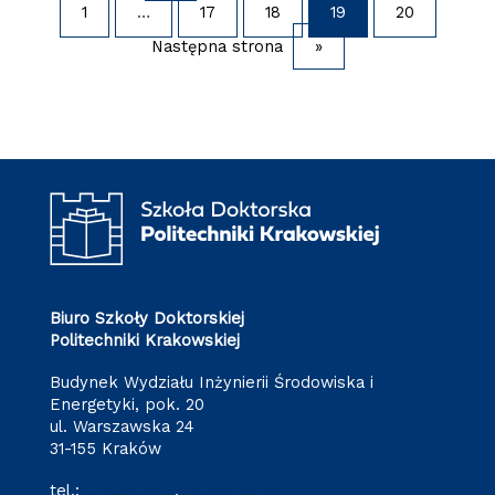
1
…
17
18
19
20
Następna strona
»
Biuro Szkoły Doktorskiej
Politechniki Krakowskiej
Budynek Wydziału Inżynierii Środowiska i
Energetyki, pok. 20
ul. Warszawska 24
31-155 Kraków
tel.:
12 628 28 11
,
12 628 28 32