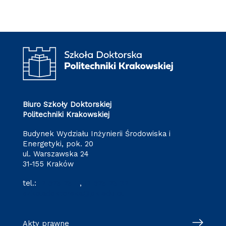
Biuro Szkoły Doktorskiej
Politechniki Krakowskiej
Budynek Wydziału Inżynierii Środowiska i
Energetyki, pok. 20
ul. Warszawska 24
31-155 Kraków
tel.:
12 628 28 11
,
12 628 28 32
szkoladoktorska@pk.edu.pl
Akty prawne