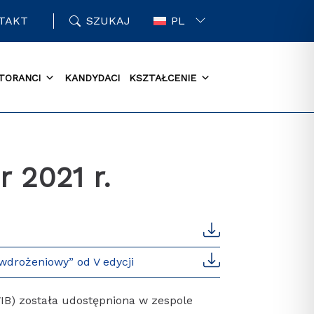
TAKT
SZUKAJ
PL
TORANCI
KANDYDACI
KSZTAŁCENIE
 2021 r.
drożeniowy” od V edycji
IB) została udostępniona w zespole