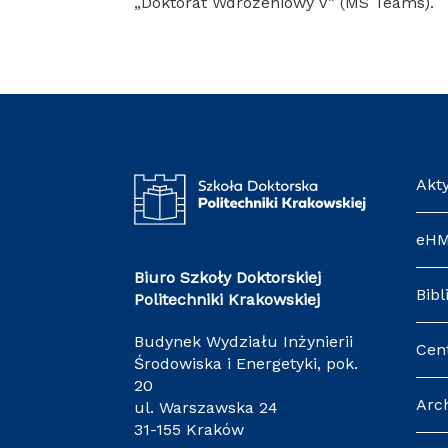
„Doktorat Wdrożeniowy V” (MS Teams).
Akt
eH
Biuro Szkoły Doktorskiej
Bibl
Politechniki Krakowskiej
Budynek Wydziału Inżynierii
Cen
Środowiska i Energetyki, pok.
20
Arc
ul. Warszawska 24
31-155 Kraków