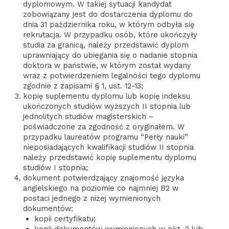
dyplomowym. W takiej sytuacji kandydat
zobowiązany jest do dostarczenia dyplomu do
dnia 31 października roku, w którym odbyła się
rekrutacja. W przypadku osób, które ukończyły
studia za granicą, należy przedstawić dyplom
uprawniający do ubiegania się o nadanie stopnia
doktora w państwie, w którym został wydany
wraz z potwierdzeniem legalności tego dyplomu
zgodnie z zapisami § 1, ust. 12-13;
kopię suplementu dyplomu lub kopię indeksu
ukończonych studiów wyższych II stopnia lub
jednolitych studiów magisterskich –
poświadczone za zgodność z oryginałem. W
przypadku laureatów programu “Perły nauki”
nieposiadających kwalifikacji studiów II stopnia
należy przedstawić kopię suplementu dyplomu
studiów I stopnia;
dokument potwierdzający znajomość języka
angielskiego na poziomie co najmniej B2 w
postaci jednego z niżej wymienionych
dokumentów:
kopii certyfikatu;
kopii dokumentów wymienionych w pkt. 2 lub