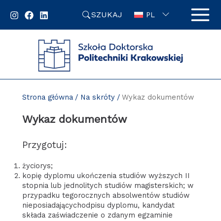
Przejdź
SZUKAJ
do
PL
zawartości
strony
Strona główna
Na skróty
Wykaz dokumentów
Wykaz dokumentów
Przygotuj:
życiorys;
kopię dyplomu ukończenia studiów wyższych II
stopnia lub jednolitych studiów magisterskich; w
przypadku tegorocznych absolwentów studiów
nieposiadającychodpisu dyplomu, kandydat
składa zaświadczenie o zdanym egzaminie