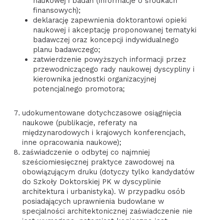
naukowej i badań (informacje o środkach
finansowych);
deklarację zapewnienia doktorantowi opieki
naukowej i akceptację proponowanej tematyki
badawczej oraz koncepcji indywidualnego
planu badawczego;
zatwierdzenie powyższych informacji przez
przewodniczącego rady naukowej dyscypliny i
kierownika jednostki organizacyjnej
potencjalnego promotora;
udokumentowane dotychczasowe osiągnięcia
naukowe (publikacje, referaty na
międzynarodowych i krajowych konferencjach,
inne opracowania naukowe);
zaświadczenie o odbytej co najmniej
sześciomiesięcznej praktyce zawodowej na
obowiązującym druku (dotyczy tylko kandydatów
do Szkoły Doktorskiej PK w dyscyplinie
architektura i urbanistyka). W przypadku osób
posiadających uprawnienia budowlane w
specjalności architektonicznej zaświadczenie nie