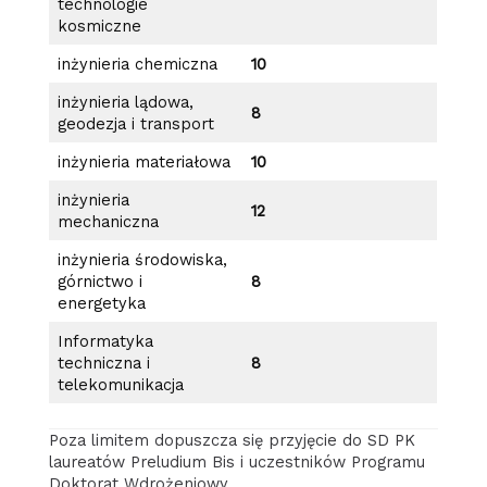
technologie
kosmiczne
inżynieria chemiczna
10
inżynieria lądowa,
8
geodezja i transport
inżynieria materiałowa
10
inżynieria
12
mechaniczna
inżynieria środowiska,
górnictwo i
8
energetyka
Informatyka
techniczna i
8
telekomunikacja
Poza limitem dopuszcza się przyjęcie do SD PK
laureatów Preludium Bis i uczestników Programu
Doktorat Wdrożeniowy.