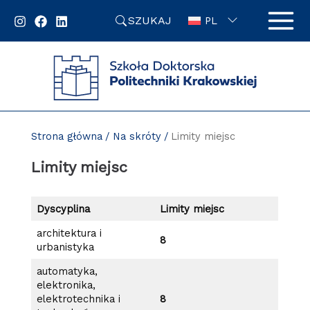
Przejdź
SZUKAJ
do
PL
zawartości
strony
Strona główna
Na skróty
Limity miejsc
Limity miejsc
Dyscyplina
Limity miejsc
architektura i
8
urbanistyka
automatyka,
elektronika,
elektrotechnika i
8