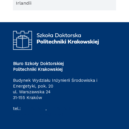
Irlandii
Biuro Szkoły Doktorskiej
Politechniki Krakowskiej
Budynek Wydziału Inżynierii Środowiska i
Energetyki, pok. 20
ul. Warszawska 24
31-155 Kraków
tel.:
12 628 28 11
,
12 628 28 32
szkoladoktorska@pk.edu.pl