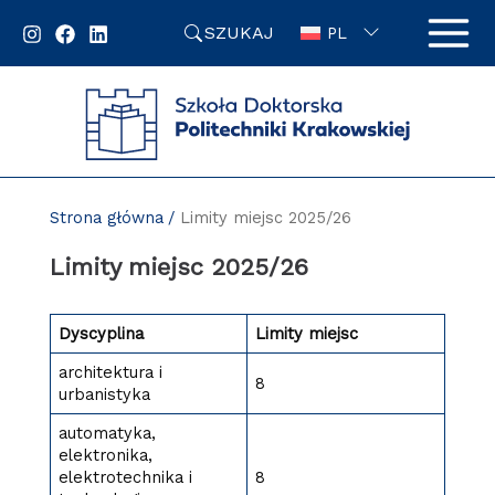
Przejdź
SZUKAJ
do
PL
zawartości
strony
Strona główna
Limity miejsc 2025/26
Limity miejsc 2025/26
Dyscyplina
Limity miejsc
architektura i
8
urbanistyka
automatyka,
elektronika,
elektrotechnika i
8