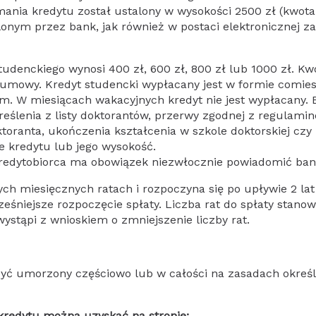
mania kredytu został ustalony w wysokości 2500 zł (kwota
lonym przez bank, jak również w postaci elektronicznej 
udenckiego wynosi 400 zł, 600 zł, 800 zł lub 1000 zł. K
 umowy. Kredyt studencki wypłacany jest w formie comie
m. W miesiącach wakacyjnych kredyt nie jest wypłacany. 
eślenia z listy doktorantów, przerwy zgodnej z regulamine
oranta, ukończenia kształcenia w szkole doktorskiej czy 
e kredytu lub jego wysokość.
kredytobiorca ma obowiązek niezwłocznie powiadomić ban
ch miesięcznych ratach i rozpoczyna się po upływie 2 lat
eśniejsze rozpoczęcie spłaty. Liczba rat do spłaty stan
wystąpi z wnioskiem o zmniejszenie liczby rat.
być umorzony częściowo lub w całości na zasadach okr
kredytu można uzyskać na stronie: