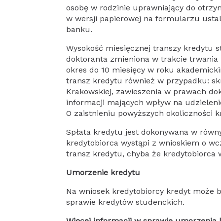
osobę w rodzinie uprawniający do otrzy
w wersji papierowej na formularzu usta
banku.
Wysokość miesięcznej transzy kredytu st
doktoranta zmieniona w trakcie trwania
okres do 10 miesięcy w roku akademicki
transz kredytu również w przypadku: skr
Krakowskiej, zawieszenia w prawach dokt
informacji mających wpływ na udzieleni
O zaistnieniu powyższych okoliczności 
Spłata kredytu jest dokonywana w równy
kredytobiorca wystąpi z wnioskiem o wcz
transz kredytu, chyba że kredytobiorca 
Umorzenie kredytu
Na wniosek kredytobiorcy kredyt może 
sprawie kredytów studenckich.
Więcej informacji w sprawie umorzenia 