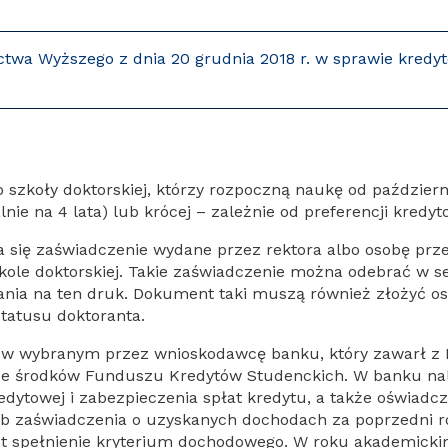
ictwa Wyższego z dnia 20 grudnia 2018 r. w sprawie kredy
szkoły doktorskiej, którzy rozpoczną naukę od październ
ie na 4 lata) lub krócej – zależnie od preferencji kredyto
a się zaświadczenie wydane przez rektora albo osobę prz
le doktorskiej. Takie zaświadczenie można odebrać w sekr
ia na ten druk. Dokument taki muszą również złożyć osob
statusu doktoranta.
ię w wybranym przez wnioskodawcę banku, który zawarł 
 ze środków Funduszu Kredytów Studenckich. W banku na
ytowej i zabezpieczenia spłat kredytu, a także oświadcz
lub zaświadczenia o uzyskanych dochodach za poprzedni
t spełnienie kryterium dochodowego. W roku akademick