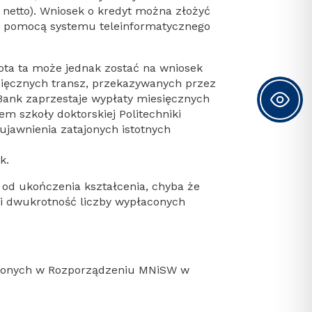
 netto). Wniosek o kredyt można złożyć
za pomocą systemu teleinformatycznego
wota ta może jednak zostać na wniosek
sięcznych transz, przekazywanych przez
Bank zaprzestaje wypłaty miesięcznych
m szkoły doktorskiej Politechniki
ujawnienia zatajonych istotnych
k.
 od ukończenia kształcenia, chyba że
owi dwukrotność liczby wypłaconych
eślonych w Rozporządzeniu MNiSW w