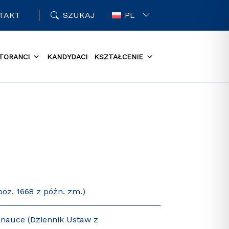
TAKT
SZUKAJ
PL
TORANCI
KANDYDACI
KSZTAŁCENIE
poz. 1668 z późn. zm.)
 nauce (Dziennik Ustaw z